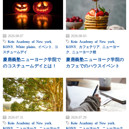
2026.08.07
2026.08.03
Keio Academy of New york
,
Keio Academy of New york
,
KONY
,
White plains
,
イベント
,
コ
KONY
,
カフェテリア
,
ニューヨー
スチュームデイ
ク
,
ニューヨーク校
慶應義塾ニューヨーク学院で
慶應義塾ニューヨーク学院の
のコスチュームデイとは！
カフェでのハウスイベント
2026.07.31
2026.07.29
Keio Academy of New york
,
Keio Academy of New york
,
KONY
,
ニューヨーク
,
ニューヨーク
KONY
,
ニューヨーク
,
ニューヨーク