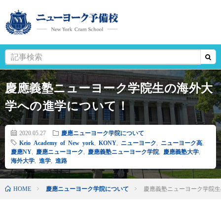
慶應義塾ニューヨーク学院生の海外大
学への進学について！
2020.05.27
慶應ニューヨーク学院について
Keio Academy of New york
,
KONY
,
ニューヨーク
,
ニューヨーク高
,
慶應NY
,
慶應ニューヨーク
,
慶應義塾ニューヨーク学院
,
慶應義塾大学
,
海外大学
,
進学
,
進路
HOME
慶應ニューヨーク学院について
慶應義塾ニューヨーク学院生