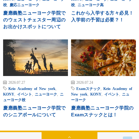
校
,
慶応ニューヨーク
校
,
ニューヨーク高
慶應義塾ニューヨーク学院で
これから入学する方々必見！
のウェストチェスター周辺の
入学前の予習は必要？！
お出かけスポットについて
2026.07.27
2026.07.24
Keio Academy of New york
,
Examスナック
,
Keio Academy of
KONY
,
イベント
,
ニューヨーク
,
ニ
New york
,
KONY
,
イベント
,
ニュ
ューヨーク校
ーヨーク
慶應義塾ニューヨーク学院で
慶應義塾ニューヨーク学院の
のシニアボールについて
Examスナックとは！