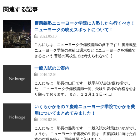
関連する記事
慶應義塾ニューヨーク学院に入塾したら行くべき！
ニューヨークの映えスポットについて！
2022.05.13
こんにちは、ニューヨーク予備校講師の眞下です！ 慶應義塾
ニューヨーク学院の生徒は週末などにニューヨークを堪能で
きるという 普通の高校生では考えられない[…]
一般入試のご案内
2016.12.04
こんにちは！塾長の山口です！ 秋季AO入試お疲れ様でし
た！ ニューヨーク予備校講師一同、受験生皆様の合格を心よ
り願っております。 また、１２月１３日〜[…]
いくらかかるの？慶應ニューヨーク学院でかかる費
用についてまとめてみました！
2020.02.03
こんにちは！塾長の熱海です！ 一般入試の対策はいかがでし
ょうか。 ニューヨーク予備校の生徒は、面接試験に向けた台
本の作成を終え、面接練習に入りました。[…]