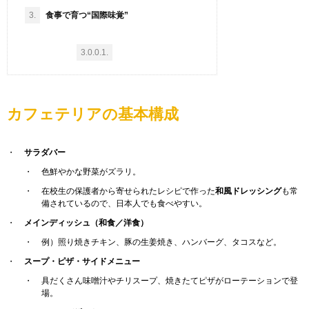
3.
食事で育つ“国際味覚”
3.0.0.1.
カフェテリアの基本構成
サラダバー
色鮮やかな野菜がズラリ。
在校生の保護者から寄せられたレシピで作った
和風ドレッシング
も常
備されているので、日本人でも食べやすい。
メインディッシュ（和食／洋食）
例）照り焼きチキン、豚の生姜焼き、ハンバーグ、タコスなど。
スープ・ピザ・サイドメニュー
具だくさん味噌汁やチリスープ、焼きたてピザがローテーションで登
場。