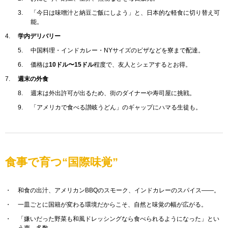
「今日は味噌汁と納豆ご飯にしよう」と、日本的な軽食に切り替え可
能。
学内デリバリー
中国料理・インドカレー・NYサイズのピザなどを寮まで配達。
価格は
10ドル〜15ドル
程度で、友人とシェアするとお得。
週末の外食
週末は外出許可が出るため、街のダイナーや寿司屋に挑戦。
「アメリカで食べる讃岐うどん」のギャップにハマる生徒も。
食事で育つ“国際味覚”
和食の出汁、アメリカンBBQのスモーク、インドカレーのスパイス――。
一皿ごとに国籍が変わる環境だからこそ、自然と味覚の幅が広がる。
「嫌いだった野菜も和風ドレッシングなら食べられるようになった」とい