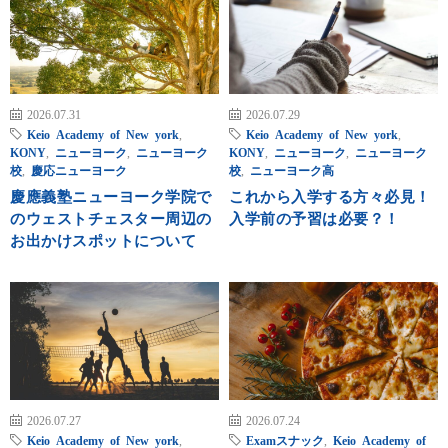
2026.07.31
2026.07.29
Keio Academy of New york
,
Keio Academy of New york
,
KONY
,
ニューヨーク
,
ニューヨーク
KONY
,
ニューヨーク
,
ニューヨーク
校
,
慶応ニューヨーク
校
,
ニューヨーク高
慶應義塾ニューヨーク学院で
これから入学する方々必見！
のウェストチェスター周辺の
入学前の予習は必要？！
お出かけスポットについて
2026.07.27
2026.07.24
Keio Academy of New york
,
Examスナック
,
Keio Academy of