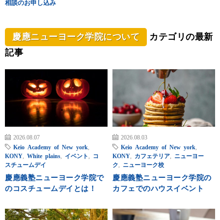
相談のお申し込み
慶應ニューヨーク学院について
カテゴリの最新
記事
2026.08.07
2026.08.03
Keio Academy of New york
,
Keio Academy of New york
,
KONY
,
White plains
,
イベント
,
コ
KONY
,
カフェテリア
,
ニューヨー
スチュームデイ
ク
,
ニューヨーク校
慶應義塾ニューヨーク学院で
慶應義塾ニューヨーク学院の
のコスチュームデイとは！
カフェでのハウスイベント