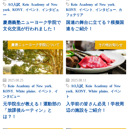
AO入試
,
Keio Academy of New
Keio Academy of New york
,
york
,
KONY
,
イベント
,
インタビュ
KONY
,
イベント
,
インタビュー
,
カ
ー
フェテリア
慶應義塾ニューヨーク学院で
国連の舞台に立てる？模擬国
文化交流が行われました！
連をご紹介！
慶應ニューヨーク学院について
その他お知らせ
2025.08.25
2025.08.11
Keio Academy of New york
,
AO入試
,
Keio Academy of New
KONY
,
White plains
,
イベント
,
イ
york
,
KONY
,
White plains
,
イベン
ンタビュー
ト
元学院生が教える！運動部の
入学前の皆さん必見！学校周
「放課後ルーティン」と
辺の施設をご紹介！
は？！