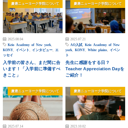
慶應ニューヨーク学院について
慶應ニューヨーク学院について
2025.08.04
2025.07.21
Keio Academy of New york
,
AO入試
,
Keio Academy of New
KONY
,
イベント
,
インタビュー
,
エ
york
,
KONY
,
White plains
,
イベン
ッセイ
ト
入学前の皆さん、まだ間に合
先生に感謝をする日？
います！「入学前に準備すべ
Teacher Appreciation Dayを
きこと」
ご紹介！
慶應ニューヨーク学院について
慶應ニューヨーク学院について
2025.07.14
2023.10.02