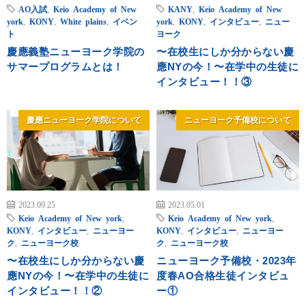
AO入試
,
Keio Academy of New
KANY
,
Keio Academy of New
york
,
KONY
,
White plains
,
イベン
york
,
KONY
,
インタビュー
,
ニュー
ト
ヨーク
慶應義塾ニューヨーク学院の
〜在校生にしか分からない慶
サマープログラムとは！
應NYの今！〜在学中の生徒に
インタビュー！！③
慶應ニューヨーク学院について
ニューヨーク予備校について
2023.09.25
2023.05.01
Keio Academy of New york
,
Keio Academy of New york
,
KONY
,
インタビュー
,
ニューヨー
KONY
,
インタビュー
,
ニューヨー
ク
,
ニューヨーク校
ク
,
ニューヨーク校
〜在校生にしか分からない慶
ニューヨーク予備校・2023年
應NYの今！〜在学中の生徒に
度春AO合格生徒インタビュ
インタビュー！！②
ー①