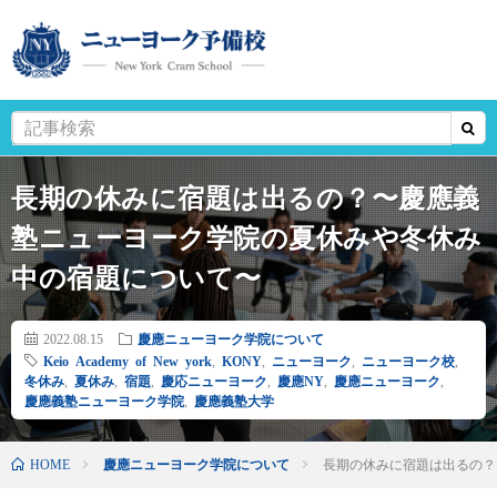
長期の休みに宿題は出るの？〜慶應義
塾ニューヨーク学院の夏休みや冬休み
中の宿題について〜
2022.08.15
慶應ニューヨーク学院について
Keio Academy of New york
,
KONY
,
ニューヨーク
,
ニューヨーク校
,
冬休み
,
夏休み
,
宿題
,
慶応ニューヨーク
,
慶應NY
,
慶應ニューヨーク
,
慶應義塾ニューヨーク学院
,
慶應義塾大学
HOME
慶應ニューヨーク学院について
長期の休みに宿題は出るの？