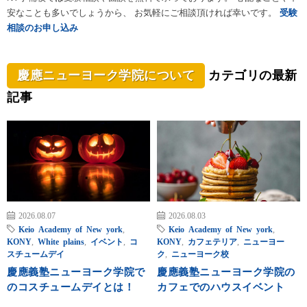
安なことも多いでしょうから、 お気軽にご相談頂ければ幸いです。
受験
相談のお申し込み
慶應ニューヨーク学院について
カテゴリの最新
記事
2026.08.07
2026.08.03
Keio Academy of New york
,
Keio Academy of New york
,
KONY
,
White plains
,
イベント
,
コ
KONY
,
カフェテリア
,
ニューヨー
スチュームデイ
ク
,
ニューヨーク校
慶應義塾ニューヨーク学院で
慶應義塾ニューヨーク学院の
のコスチュームデイとは！
カフェでのハウスイベント