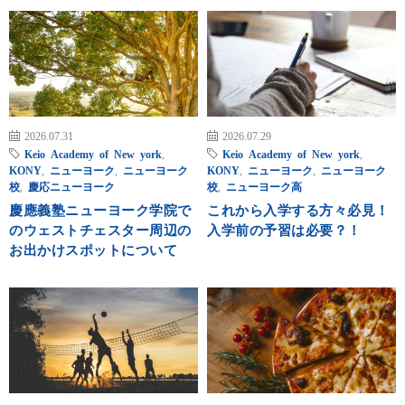
2026.07.31
2026.07.29
Keio Academy of New york
,
Keio Academy of New york
,
KONY
,
ニューヨーク
,
ニューヨーク
KONY
,
ニューヨーク
,
ニューヨーク
校
,
慶応ニューヨーク
校
,
ニューヨーク高
慶應義塾ニューヨーク学院で
これから入学する方々必見！
のウェストチェスター周辺の
入学前の予習は必要？！
お出かけスポットについて