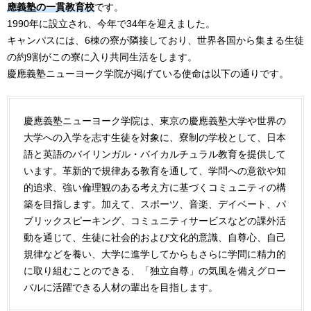
應義塾の一貫教育校
です。
1990年に設立され、今年で34年を迎えました。
キャンパスには、6棟の寮が隣接しており、世界各国から集まる生徒
の約9割がこの寮に入り共同生活をします。
慶應義塾ニューヨーク学院が掲げている使命は以下の通りです。
慶應義塾ニューヨーク学院は、東京の慶應義塾大学や世界の
大学への入学を志す生徒を対象に、寮制の学校として、日本
語と英語のバイリンガル・バイカルチュラル教育を提供して
います。革新的で規律ある教育を通して、学問への意欲や知
的追求、強い倫理観のある考え方に基づくコミュニティの構
築を目指します。加えて、スポーツ、音楽、デイベート、パ
ブリックスピーキング、コミュニティサービスなどの課外活
動を通じて、生徒に社会的および文化的意識、自尊心、自己
規律などを養い、大学に進学してからもさらに学問に精力的
に取り組むことのできる、「独立自尊」の気風を備えグロー
バルに活躍できる人材の輩出を目指します。