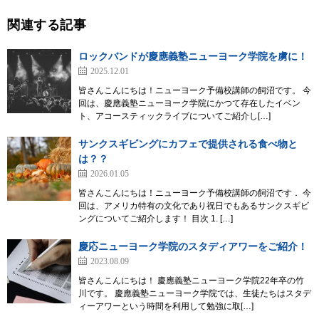
関連する記事
ロックバンドが慶應義塾ニューヨーク学院を虜に！
2025.12.01
皆さんこんにちは！ニューヨーク予備校講師の飼沼です。 今
回は、慶應義塾ニューヨーク学院にかつて存在したイベン
ト、アコースティックライブについてご紹介し[…]
サンクスギビングにカフェで提供される食べ物と
は？？
2026.01.05
皆さんこんにちは！ニューヨーク予備校講師の飼沼です． 今
回は、アメリカ特有の文化であり祝日でもあるサンクスギビ
ングについてご紹介します！ 目次 1. […]
慶応ニューヨーク学院のスタディアワーをご紹介！
2023.08.09
皆さんこんにちは！ 慶應義塾ニューヨーク学院22年卒の竹
川です。 慶應義塾ニューヨーク学院では、生徒たちはスタデ
ィーアワーという時間を利用して勉強に取[…]