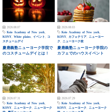
2026.08.07
2026.08.03
Keio Academy of New york
,
Keio Academy of New york
,
KONY
,
White plains
,
イベント
,
コ
KONY
,
カフェテリア
,
ニューヨー
スチュームデイ
ク
,
ニューヨーク校
慶應義塾ニューヨーク学院で
慶應義塾ニューヨーク学院の
のコスチュームデイとは！
カフェでのハウスイベント
2026.07.31
2026.07.29
Keio Academy of New york
,
Keio Academy of New york
,
KONY
,
ニューヨーク
,
ニューヨーク
KONY
,
ニューヨーク
,
ニューヨーク
校
,
慶応ニューヨーク
校
,
ニューヨーク高