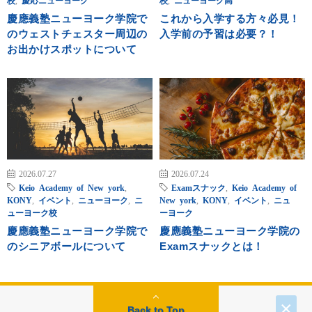
慶應義塾ニューヨーク学院で
これから入学する方々必見！
のウェストチェスター周辺の
入学前の予習は必要？！
お出かけスポットについて
2026.07.27
2026.07.24
Keio Academy of New york
,
Examスナック
,
Keio Academy of
KONY
,
イベント
,
ニューヨーク
,
ニ
New york
,
KONY
,
イベント
,
ニュ
ューヨーク校
ーヨーク
慶應義塾ニューヨーク学院で
慶應義塾ニューヨーク学院の
のシニアボールについて
Examスナックとは！
×
Back to Top