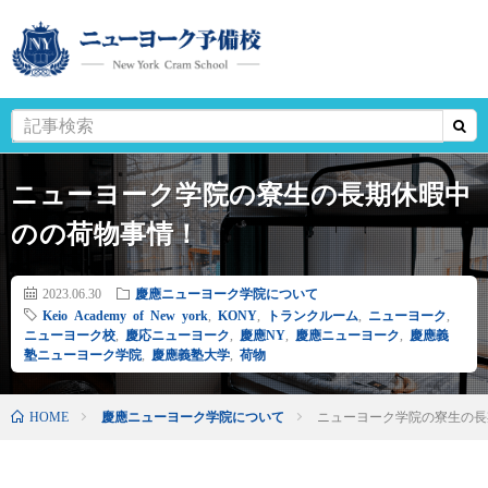
ニューヨーク学院の寮生の長期休暇中
のの荷物事情！
2023.06.30
慶應ニューヨーク学院について
Keio Academy of New york
,
KONY
,
トランクルーム
,
ニューヨーク
,
ニューヨーク校
,
慶応ニューヨーク
,
慶應NY
,
慶應ニューヨーク
,
慶應義
塾ニューヨーク学院
,
慶應義塾大学
,
荷物
HOME
慶應ニューヨーク学院について
ニューヨーク学院の寮生の長