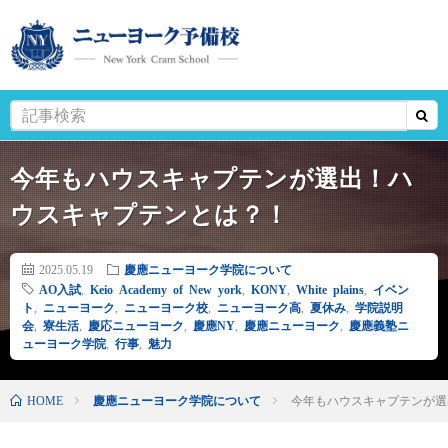
今年もハウスキャプテンが選出！ハ
ウスキャプテンとは？！
2025.05.19
慶應ニューヨーク学院について
AO入試
,
Keio Academy of New york
,
KONY
,
White plains
,
イベン
ト
,
ニューヨーク
,
ニューヨーク校
,
ニューヨーク高
,
夏休み
,
学院説明
会
,
寮生活
,
慶応ニューヨーク
,
慶應NY
,
慶應ニューヨーク
,
慶應義塾ニ
ューヨーク学院
,
行事
,
魅力
HOME
慶應ニューヨーク学院について
今年もハウスキャプテンが選