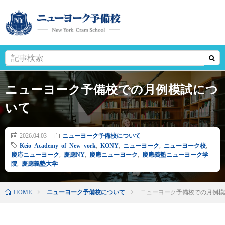
ニューヨーク予備校での月例模試につ
いて
2026.04.03
ニューヨーク予備校について
Keio Academy of New york
,
KONY
,
ニューヨーク
,
ニューヨーク校
,
慶応ニューヨーク
,
慶應NY
,
慶應ニューヨーク
,
慶應義塾ニューヨーク学
院
,
慶應義塾大学
HOME
ニューヨーク予備校について
ニューヨーク予備校での月例模