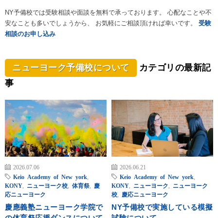
NY予備校では受験相談や面談を無料で承っております。 心配なことや不
安なことも多いでしょうから、 お気軽にご相談頂ければ幸いです。
受験
相談のお申し込み
ニューヨーク予備校について
カテゴリの最新記
事
2026.07.06
2026.06.21
Keio Academy of New york
,
Keio Academy of New york
,
KONY
,
ニューヨーク校
,
体育祭
,
慶
KONY
,
ニューヨーク
,
ニューヨーク
応ニューヨーク
校
,
慶応ニューヨーク
慶應義塾ニューヨーク学院で
NY予備校で実施している模擬
の体育祭応援ダンスについて
試験について