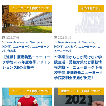
ニューヨーク予備校について
その他お知らせ
2022.07.01
2022.06.10
Keio Academy of New york
,
Keio Academy of New york
,
KONY
,
ニューヨーク
,
ニューヨーク
KONY
,
エッセイ
,
ニューヨーク
,
ニ
校
,
合格率
ューヨーク校
【速報】慶應義塾ニューヨー
〜卒業生からしか聞けない学
ク学院2022年度春季アドミッ
院生活・受験対策など最新情
ションズIIの合格率
報満載〜 ニューヨーク予備
校主催 慶應義塾ニューヨーク
学院説明会実施が決定！
ニューヨーク予備校について
慶應ニューヨーク学院について