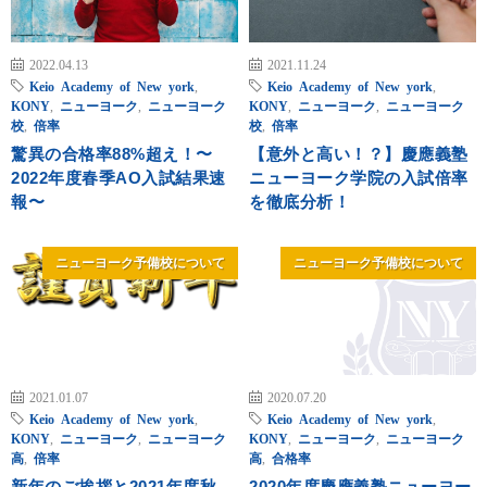
2022.04.13
2021.11.24
Keio Academy of New york
,
Keio Academy of New york
,
KONY
,
ニューヨーク
,
ニューヨーク
KONY
,
ニューヨーク
,
ニューヨーク
校
,
倍率
校
,
倍率
驚異の合格率88%超え！〜
【意外と高い！？】慶應義塾
2022年度春季AO入試結果速
ニューヨーク学院の入試倍率
報〜
を徹底分析！
ニューヨーク予備校について
ニューヨーク予備校について
2021.01.07
2020.07.20
Keio Academy of New york
,
Keio Academy of New york
,
KONY
,
ニューヨーク
,
ニューヨーク
KONY
,
ニューヨーク
,
ニューヨーク
高
,
倍率
高
,
合格率
新年のご挨拶と2021年度秋
2020年度慶應義塾ニューヨー