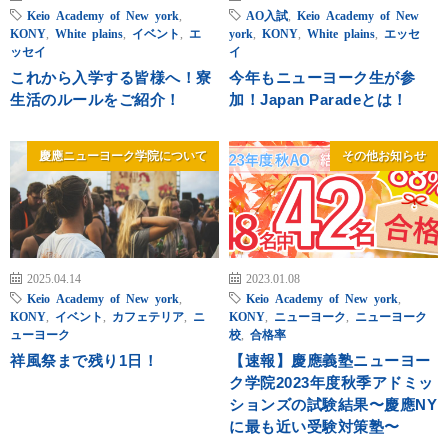
Keio Academy of New york
,
AO入試
,
Keio Academy of New
KONY
,
White plains
,
イベント
,
エ
york
,
KONY
,
White plains
,
エッセ
ッセイ
イ
これから入学する皆様へ！寮
今年もニューヨーク生が参
生活のルールをご紹介！
加！Japan Paradeとは！
慶應ニューヨーク学院について
その他お知らせ
2025.04.14
2023.01.08
Keio Academy of New york
,
Keio Academy of New york
,
KONY
,
イベント
,
カフェテリア
,
ニ
KONY
,
ニューヨーク
,
ニューヨーク
ューヨーク
校
,
合格率
祥風祭まで残り1日！
【速報】慶應義塾ニューヨー
ク学院2023年度秋季アドミッ
ションズの試験結果〜慶應NY
に最も近い受験対策塾〜