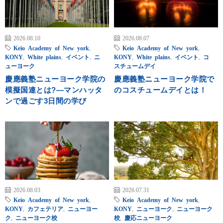
2026.08.10
2026.08.07
Keio Academy of New york
,
Keio Academy of New york
,
KONY
,
White plains
,
イベント
,
ニ
KONY
,
White plains
,
イベント
,
コ
ューヨーク
スチュームデイ
慶應義塾ニューヨーク学院の
慶應義塾ニューヨーク学院で
模擬国連とは?―マンハッタ
のコスチュームデイとは！
ンで過ごす3日間の学び
2026.08.03
2026.07.31
Keio Academy of New york
,
Keio Academy of New york
,
KONY
,
カフェテリア
,
ニューヨー
KONY
,
ニューヨーク
,
ニューヨーク
ク
,
ニューヨーク校
校
,
慶応ニューヨーク