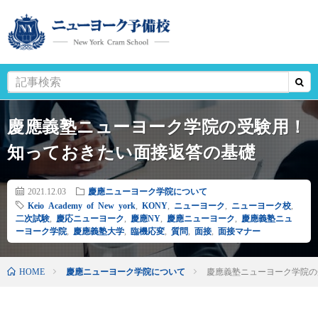
慶應義塾ニューヨーク学院の受験用！
知っておきたい面接返答の基礎
2021.12.03
慶應ニューヨーク学院について
Keio Academy of New york
,
KONY
,
ニューヨーク
,
ニューヨーク校
,
二次試験
,
慶応ニューヨーク
,
慶應NY
,
慶應ニューヨーク
,
慶應義塾ニュ
ーヨーク学院
,
慶應義塾大学
,
臨機応変
,
質問
,
面接
,
面接マナー
HOME
慶應ニューヨーク学院について
慶應義塾ニューヨーク学院の