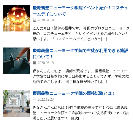
慶應義塾ニューヨーク学院イベント紹介！コスチュ
ームデイについて
2020.04.10
こんにちは！講師の櫻井です。 今回のブログはニューヨーク
校の「コスチュームデイ」というイベントをご紹介したいと
思います。 「コスチュームデイ」というの[…]
慶應義塾ニューヨーク学院で生徒が利用できる施設
について！
2020.06.19
皆さんこんにちは！ 講師の荒谷です。 慶應義塾ニューヨー
ク学院では基本的に平日は外出することができず、学校の敷
地内で過ごします。 同じ様な日が続いてし[…]
慶應義塾ニューヨーク学院の面接試験とは！
2022.12.23
みなさんこんにちは！NY予備校の嶋谷です！ 今回は慶應義
塾ニューヨーク学院の二次試験の一つである面接について説
明したいと思います！ 目次[…]