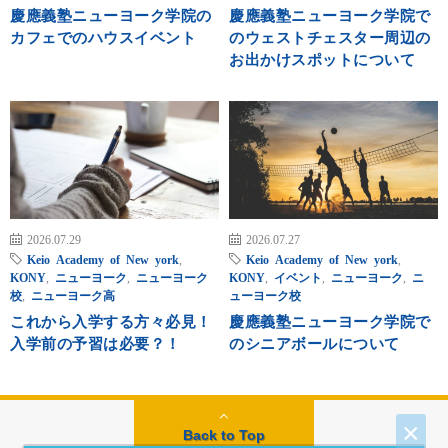
慶應義塾ニューヨーク学院の
慶應義塾ニューヨーク学院で
カフェでのハウスイベント
のウェストチェスター周辺の
お出かけスポットについて
2026.07.29
2026.07.27
Keio Academy of New york
,
Keio Academy of New york
,
KONY
,
ニューヨーク
,
ニューヨーク
KONY
,
イベント
,
ニューヨーク
,
ニ
校
,
ニューヨーク高
ューヨーク校
これから入学する方々必見！
慶應義塾ニューヨーク学院で
入学前の予習は必要？！
のシニアボールについて
×
Back to Top