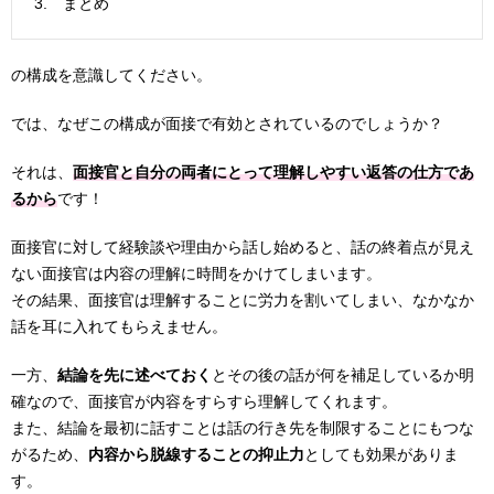
3. まとめ
の構成を意識してください。
では、なぜこの構成が面接で有効とされているのでしょうか？
それは、
面接官と自分の両者にとって理解しやすい返答の仕方であ
るから
です！
面接官に対して経験談や理由から話し始めると、話の終着点が見え
ない面接官は内容の理解に時間をかけてしまいます。
その結果、面接官は理解することに労力を割いてしまい、なかなか
話を耳に入れてもらえません。
一方、
結論を先に述べておく
とその後の話が何を補足しているか明
確なので、面接官が内容をすらすら理解してくれます。
また、結論を最初に話すことは話の行き先を制限することにもつな
がるため、
内容から脱線することの抑止力
としても効果がありま
す。