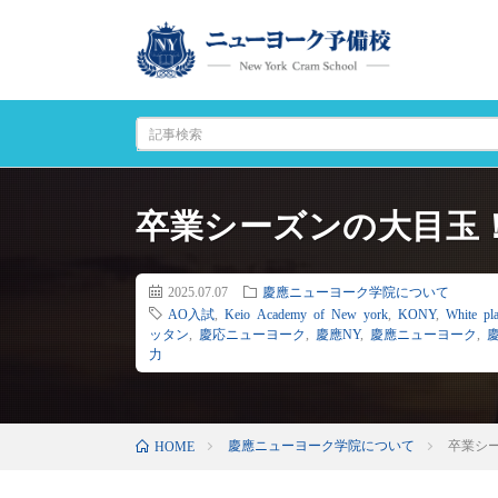
卒業シーズンの大目玉
2025.07.07
慶應ニューヨーク学院について
AO入試
,
Keio Academy of New york
,
KONY
,
White pla
ッタン
,
慶応ニューヨーク
,
慶應NY
,
慶應ニューヨーク
,
力
慶應ニューヨーク学院について
卒業シ
HOME