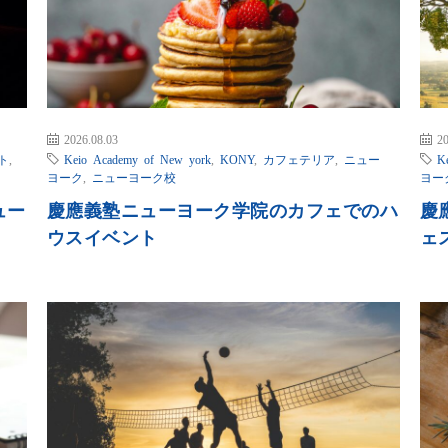
2026.08.03
20
ト
,
Keio Academy of New york
,
KONY
,
カフェテリア
,
ニュー
K
ヨーク
,
ニューヨーク校
ヨー
ュー
慶應義塾ニューヨーク学院のカフェでのハ
慶
ウスイベント
ェ