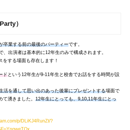
Party）
生が卒業する前の最後のパーティー
です。
で、出演者は基本的に12年生のみで構成されます。
スをする場面も存在します！
ード
という12年生が9-11年生と校舎でお話をする時間が設
校生活を通して思い出のあった後輩にプレゼントする
場面で
めて湧きました。
12年生にとっても、9,10,11年生にとっ
gram.com/p/DLiKJ4RunZt/?
eGFuYngweTQx