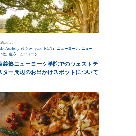
26.07.31
eio Academy of New york
,
KONY
,
ニューヨーク
,
ニュー
ク校
,
慶応ニューヨーク
應義塾ニューヨーク学院でのウェストチ
スター周辺のお出かけスポットについて