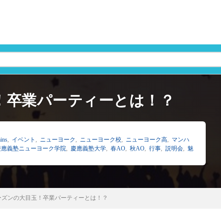
！卒業パーティーとは！？
ins
,
イベント
,
ニューヨーク
,
ニューヨーク校
,
ニューヨーク高
,
マンハ
慶應義塾ニューヨーク学院
,
慶應義塾大学
,
春AO
,
秋AO
,
行事
,
説明会
,
魅
ーズンの大目玉！卒業パーティーとは！？