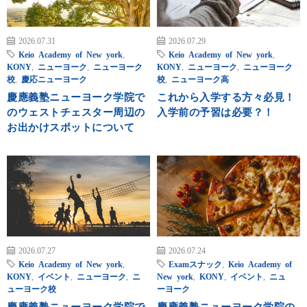
2026.07.31
2026.07.29
Keio Academy of New york
,
Keio Academy of New york
,
KONY
,
ニューヨーク
,
ニューヨーク
KONY
,
ニューヨーク
,
ニューヨーク
校
,
慶応ニューヨーク
校
,
ニューヨーク高
慶應義塾ニューヨーク学院で
これから入学する方々必見！
のウェストチェスター周辺の
入学前の予習は必要？！
お出かけスポットについて
2026.07.27
2026.07.24
Keio Academy of New york
,
Examスナック
,
Keio Academy of
KONY
,
イベント
,
ニューヨーク
,
ニ
New york
,
KONY
,
イベント
,
ニュ
ューヨーク校
ーヨーク
慶應義塾ニューヨーク学院で
慶應義塾ニューヨーク学院の