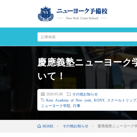
慶應義塾ニューヨーク
いて！
2020.05.08
その他お知らせ
Keio Academy of New york
,
KONY
,
スクールトリップ
ニューヨーク学院
,
行事
その他お知らせ
慶應義塾ニューヨーク
HOME