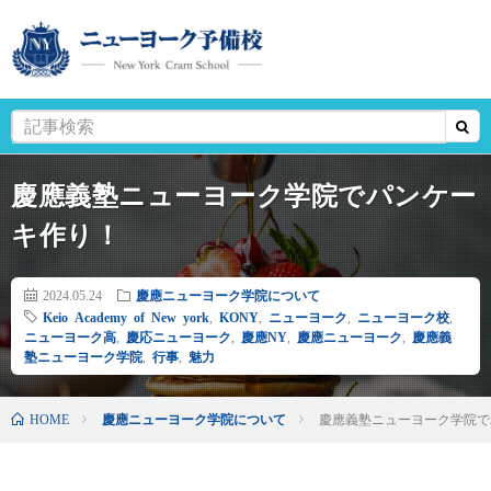
慶應義塾ニューヨーク学院でパンケー
キ作り！
2024.05.24
慶應ニューヨーク学院について
Keio Academy of New york
,
KONY
,
ニューヨーク
,
ニューヨーク校
,
ニューヨーク高
,
慶応ニューヨーク
,
慶應NY
,
慶應ニューヨーク
,
慶應義
塾ニューヨーク学院
,
行事
,
魅力
HOME
慶應ニューヨーク学院について
慶應義塾ニューヨーク学院で