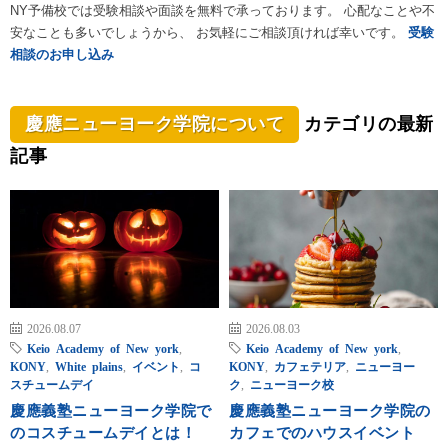
NY予備校では受験相談や面談を無料で承っております。 心配なことや不
安なことも多いでしょうから、 お気軽にご相談頂ければ幸いです。
受験
相談のお申し込み
慶應ニューヨーク学院について
カテゴリの最新
記事
2026.08.07
2026.08.03
Keio Academy of New york
,
Keio Academy of New york
,
KONY
,
White plains
,
イベント
,
コ
KONY
,
カフェテリア
,
ニューヨー
スチュームデイ
ク
,
ニューヨーク校
慶應義塾ニューヨーク学院で
慶應義塾ニューヨーク学院の
のコスチュームデイとは！
カフェでのハウスイベント