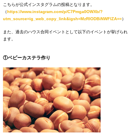
こちらが公式インスタグラムの投稿となります。
（
https://www.instagram.com/p/C7Pmga0OWXb/?
utm_source=ig_web_copy_link&igsh=MzRlODBiNWFlZA==
）
また、過去のハウス合同イベントとして以下のイベントが挙げられ
ます。
①ベビーカステラ作り