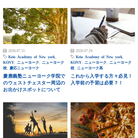
2026.07.31
2026.07.29
Keio Academy of New york
,
Keio Academy of New york
,
KONY
,
ニューヨーク
,
ニューヨーク
KONY
,
ニューヨーク
,
ニューヨーク
校
,
慶応ニューヨーク
校
,
ニューヨーク高
慶應義塾ニューヨーク学院で
これから入学する方々必見！
のウェストチェスター周辺の
入学前の予習は必要？！
お出かけスポットについて