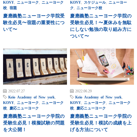
KONY
,
ニューヨーク
,
ニューヨーク
KONY
,
スケジュール
,
ニューヨー
校
,
宿題
ク
,
ニューヨーク校
慶應義塾ニューヨーク学院受
慶應義塾ニューヨーク学院の
験生必見〜宿題の重要性につ
受験生必見！〜夏休みを無駄
いて〜
にしない勉強の取り組み方に
ついて〜
2022.07.27
2022.06.29
Keio Academy of New york
,
Keio Academy of New york
,
KONY
,
ニューヨーク
,
ニューヨーク
KONY
,
ニューヨーク
,
ニューヨーク
校
,
慶応ニューヨーク
校
,
慶応ニューヨーク
慶應義塾ニューヨーク学院の
慶應義塾ニューヨーク学院の
受験生必見！模擬試験の問題
受験生必見！模試の成績を上
を大公開！
げる方法について