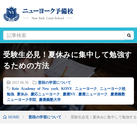
受験生必見！夏休みに集中して勉強す
るための方法
2021.06.30
普段の学習について
Keio Academy of New york
,
KONY
,
ニューヨーク
,
ニューヨーク校
,
勉強
,
夏休み
,
慶応ニューヨーク
,
慶應NY
,
慶應ニューヨーク
,
慶應義塾
ニューヨーク学院
,
慶應義塾大学
HOME
普段の学習について
受験生必見！夏休みに集中して勉強する