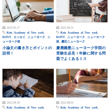
2023.03.17
2022.09.21
Keio Academy of New york
,
Keio Academy of New york
,
KONY
,
エッセイ
,
ニューヨーク
,
ニ
KONY
,
ニューヨーク
,
ニューヨーク
ューヨーク校
校
,
慶応ニューヨーク
小論文の書き方とポイントの
慶應義塾ニューヨーク学院の
説明！
受験生必見！年齢に関する問
題でよくあるミス
2022.09.19
2022.08.01
Keio Academy of New york
,
Keio Academy of New york
,