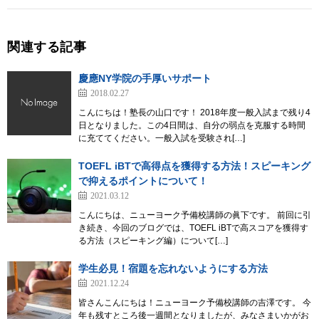
関連する記事
慶應NY学院の手厚いサポート
2018.02.27
こんにちは！塾長の山口です！ 2018年度一般入試まで残り4
日となりました。この4日間は、自分の弱点を克服する時間
に充ててください。一般入試を受験され[…]
TOEFL iBTで高得点を獲得する方法！スピーキング
で抑えるポイントについて！
2021.03.12
こんにちは、ニューヨーク予備校講師の眞下です。 前回に引
き続き、今回のブログでは、TOEFL iBTで高スコアを獲得す
る方法（スピーキング編）について[…]
学生必見！宿題を忘れないようにする方法
2021.12.24
皆さんこんにちは！ニューヨーク予備校講師の吉澤です。 今
年も残すところ後一週間となりましたが、みなさまいかがお