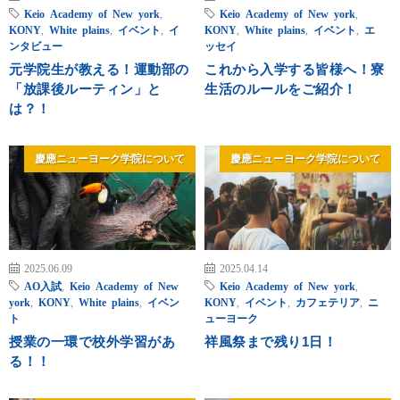
Keio Academy of New york
,
Keio Academy of New york
,
KONY
,
White plains
,
イベント
,
イ
KONY
,
White plains
,
イベント
,
エ
ンタビュー
ッセイ
元学院生が教える！運動部の
これから入学する皆様へ！寮
「放課後ルーティン」と
生活のルールをご紹介！
は？！
慶應ニューヨーク学院について
慶應ニューヨーク学院について
2025.06.09
2025.04.14
AO入試
,
Keio Academy of New
Keio Academy of New york
,
york
,
KONY
,
White plains
,
イベン
KONY
,
イベント
,
カフェテリア
,
ニ
ト
ューヨーク
授業の一環で校外学習があ
祥風祭まで残り1日！
る！！