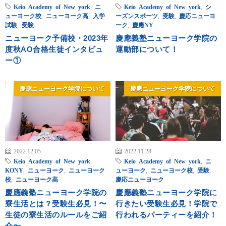
Keio Academy of New york
,
ニ
Keio Academy of New york
,
シ
ューヨーク校
,
ニューヨーク高
,
入学
ーズンスポーツ
,
受験
,
慶応ニューヨ
試験
,
受験
ーク
,
慶應NY
ニューヨーク予備校・2023年
慶應義塾ニューヨーク学院の
度秋AO合格生徒インタビュ
運動部について！
ー①
慶應ニューヨーク学院について
慶應ニューヨーク学院について
2022.12.05
2022.11.28
Keio Academy of New york
,
Keio Academy of New york
,
ニ
KONY
,
ニューヨーク
,
ニューヨーク
ューヨーク
,
ニューヨーク校
,
受験
,
校
,
ニューヨーク高
慶応ニューヨーク
慶應義塾ニューヨーク学院の
慶應義塾ニューヨーク学院に
寮生活とは？受験生必見！〜
行きたい受験生必見！学院で
生徒の寮生活のルールをご紹
行われるパーティーを紹介！
介〜